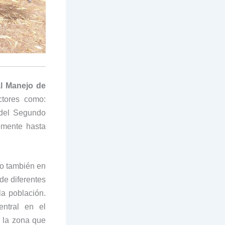
l Manejo de
ctores como:
 del Segundo
emente hasta
mo también en
de diferentes
la población.
ntral en el
 la zona que