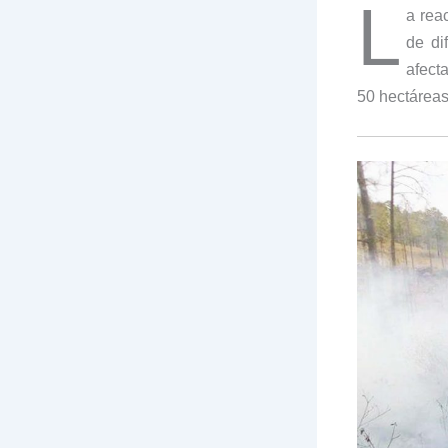
L
a rea
de di
afect
50 hectárea