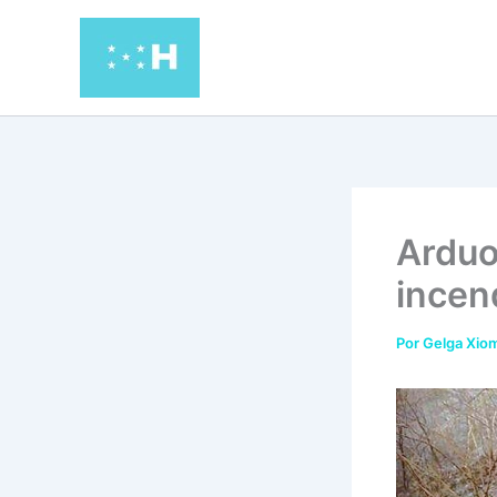
Ir
al
contenido
Arduo 
incen
Por
Gelga Xiom