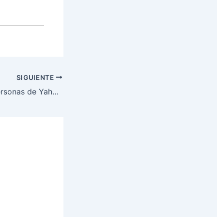
SIGUIENTE
Al menos 1500 personas de Yahurabila, La Mosquitia reciben medicamentos