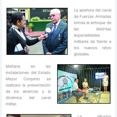
La apertura del canal
de Fuerzas Armadas
brinda el enfoque de
las distintas
especialidades
militares de frente a
los nuevos retos
globales.
Mañana en las
instalaciones del Estado
Mayor Conjunto se
realizara la presentación
de los alcances y la
dinámica del canal
militar.
La difusión