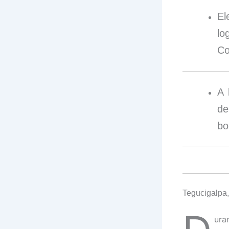
El
lo
Co
A 
de
bo
Tegucigalpa,
ura