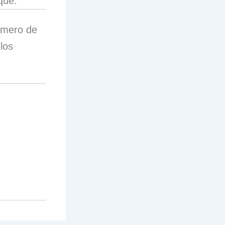
que.
número de
los