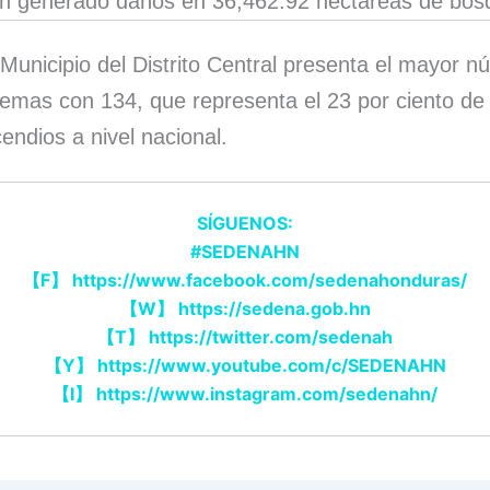
n generado daños en 36,462.92 hectáreas de bos
 Municipio del Distrito Central presenta el mayor 
emas con 134, que representa el 23 por ciento de 
cendios a nivel nacional.
SÍGUENOS:
#SEDENAHN
【
F
】
https://www.facebook.com/sedenahonduras/
【
W
】
https://sedena.gob.hn
【
T
】
https://twitter.com/sedenah
【
Y
】
https://www.youtube.com/c/SEDENAHN
【
I
】
https://www.instagram.com/sedenahn/