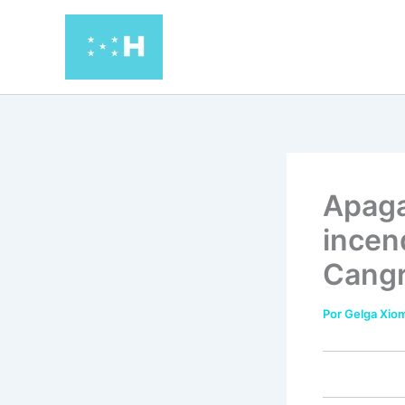
Ir
al
contenido
Apaga
incen
Cangr
Por
Gelga Xiom