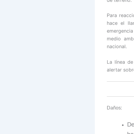
Para reacc
hace el ll
emergencia
medio ambi
nacional.
La línea d
alertar sobr
Daños:
De