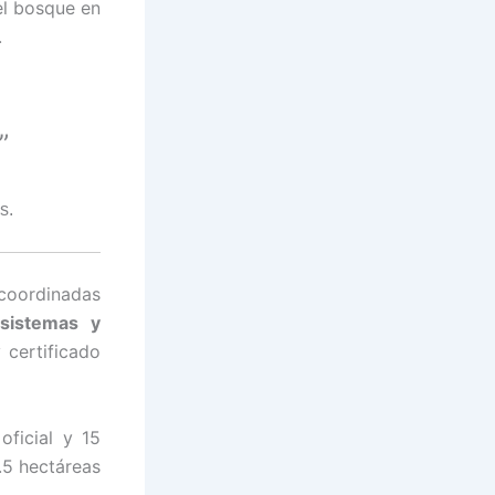
el bosque en
.
”
s.
 coordinadas
sistemas y
 certificado
ficial y 15
3.5 hectáreas