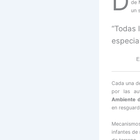
D
de 
un 
“Todas 
especial
E
Cada una de
por las au
Ambiente d
en resguard
Mecanismos
infantes de 
de terreno.