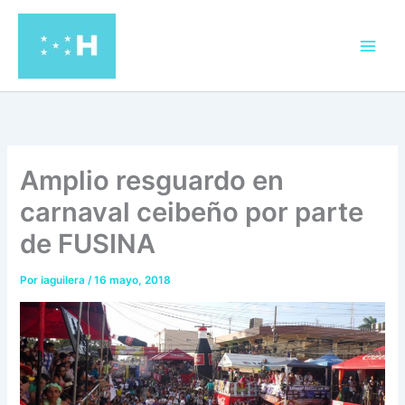
Ir
al
contenido
Amplio resguardo en
carnaval ceibeño por parte
de FUSINA
Por
iaguilera
/
16 mayo, 2018