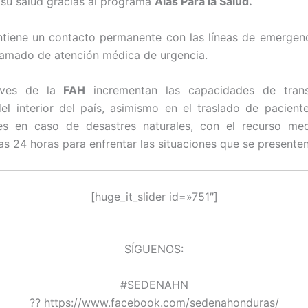
su salud gracias al programa
Alas Para la Salud.
iene un contacto permanente con las líneas de emergen
llamado de atención médica de urgencia.
ves de la
FAH
incrementan las capacidades de tran
el interior del país, asimismo en el traslado de paciente
es en caso de desastres naturales, con el recurso medi
as 24 horas para enfrentar las situaciones que se presenten
[huge_it_slider id=»751″]
SÍGUENOS:
#SEDENAHN
?? https://www.facebook.com/sedenahonduras/