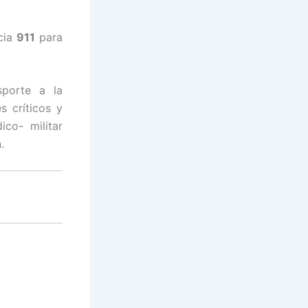
cia
911
para
sporte a la
s críticos y
co- militar
.