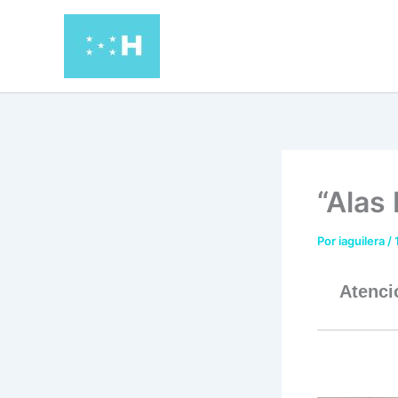
Ir
al
contenido
“Alas 
Por
iaguilera
/
Atenci