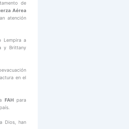
rtamento de
uerza Aérea
an atención
o Lempira a
 y Brittany
oevacuación
actura en el
la
FAH
para
país.
a Dios, han