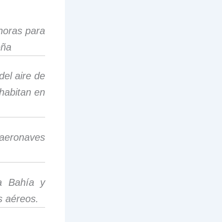
horas para
eña
del aire de
habitan en
 aeronaves
a Bahía y
s aéreos.