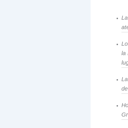
La
at
Lo
la
lu
La
de
Ho
Gr