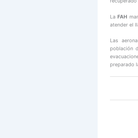
recuperado 
La
FAH
mant
atender el 
Las aerona
población d
evacuacion
preparado l