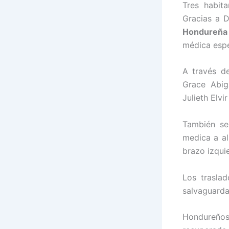
Tres habit
Gracias a D
Hondureña
médica espe
A través d
Grace Abig
Julieth Elv
También se
medica a al
brazo izqui
Los trasla
salvaguarda
Hondureños