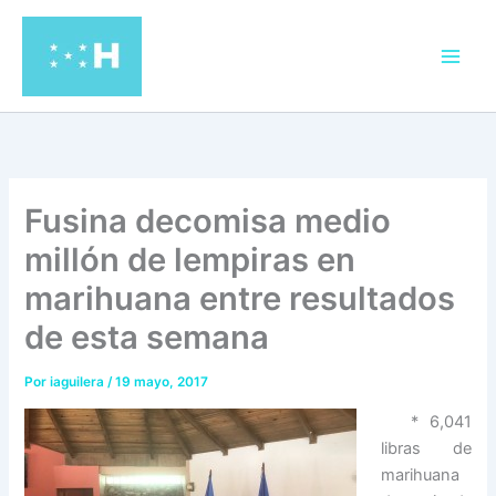
Ir
al
contenido
Fusina decomisa medio
millón de lempiras en
marihuana entre resultados
de esta semana
Por
iaguilera
/
19 mayo, 2017
* 6,041
libras de
marihuana