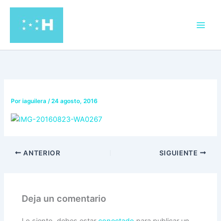
Ir
al
contenido
Por
iaguilera
/
24 agosto, 2016
ANTERIOR
SIGUIENTE
Deja un comentario
Lo siento, debes estar
conectado
para publicar un