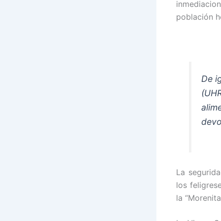
inmediacion
población h
De i
(UHR
alim
devo
La segurid
los feligres
la “Morenit