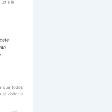
lud a la
scate
gan
n
a que todos
 al visitar a