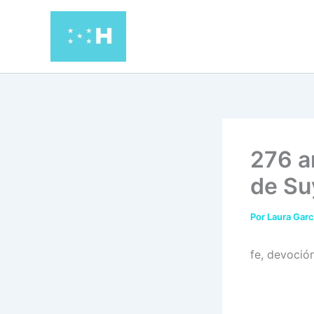
Ir
al
contenido
276 a
de Su
Por
Laura Garc
fe, devoció