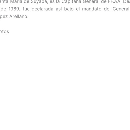
anta María de Suyapa, es la Capitana General de FF.AA. De
 de 1969, fue declarada así bajo el mandato del General
ez Arellano.
fotos